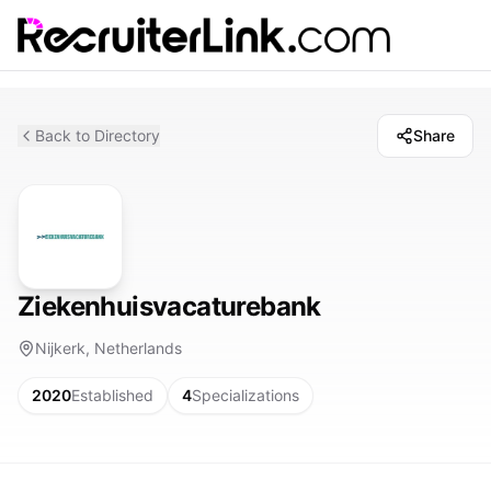
Back to Directory
Share
Ziekenhuisvacaturebank
Nijkerk, Netherlands
2020
Established
4
Specializations