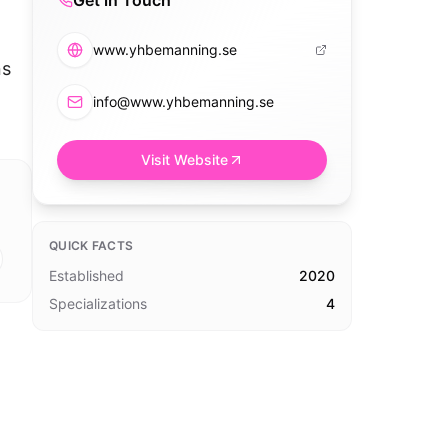
Get in Touch
www.yhbemanning.se
ns
info@www.yhbemanning.se
Visit Website
QUICK FACTS
Established
2020
Specializations
4