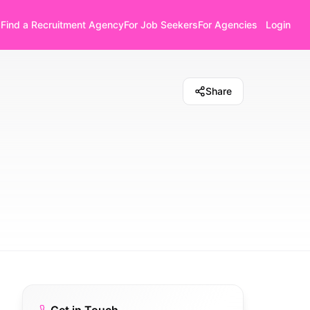
Find a Recruitment Agency
For Job Seekers
For Agencies
Login
Share