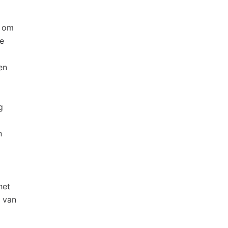
t om
je
en
g
n
het
e van