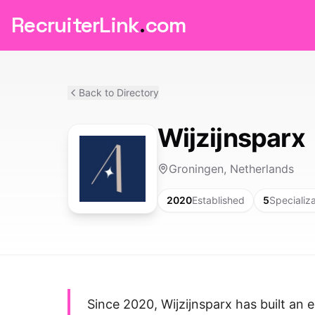
RecruiterLink
.
com
Back to Directory
Wijzijnsparx
Groningen, Netherlands
2020
Established
5
Specializ
Since 2020, Wijzijnsparx has built an