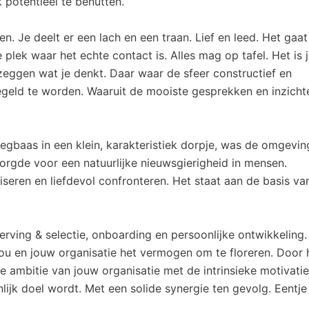
k potentieel te benutten.
n. Je deelt er een lach en een traan. Lief en leed. Het gaa
 plek waar het echte contact is. Alles mag op tafel. Het is 
 zeggen wat je denkt. Daar waar de sfeer constructief en
iegeld te worden. Waaruit de mooiste gesprekken en inzicht
egbaas in een klein, karakteristiek dorpje, was de omgevin
orgde voor een natuurlijke nieuwsgierigheid in mensen.
viseren en liefdevol confronteren. Het staat aan de basis va
erving & selectie, onboarding en persoonlijke ontwikkeling.
ou en jouw organisatie het vermogen om te floreren. Door 
 ambitie van jouw organisatie met de intrinsieke motivati
ijk doel wordt. Met een solide synergie ten gevolg. Eentje