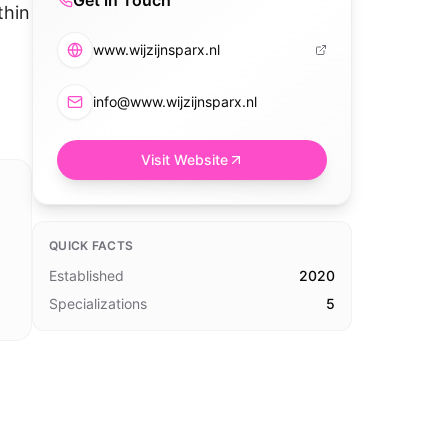
Get in Touch
thin
www.wijzijnsparx.nl
info@www.wijzijnsparx.nl
Visit Website
QUICK FACTS
Established
2020
Specializations
5