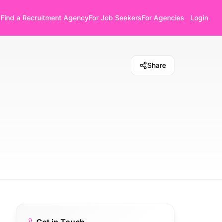
Find a Recruitment Agency
For Job Seekers
For Agencies
Login
Share