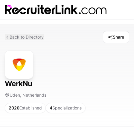
Back to Directory
Share
WerkNu
Uden, Netherlands
2020
Established
4
Specializations