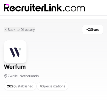
Back to Directory
Share
Werfum
Zwolle, Netherlands
2020
Established
4
Specializations