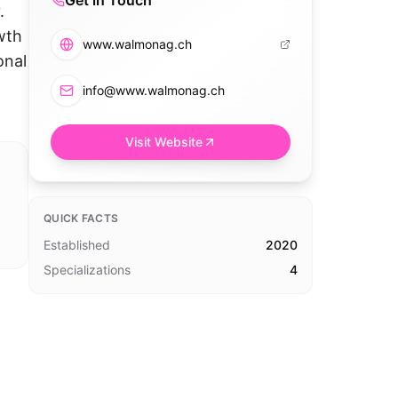
Get in Touch
.
wth
www.walmonag.ch
onal
info@www.walmonag.ch
Visit Website
QUICK FACTS
Established
2020
Specializations
4