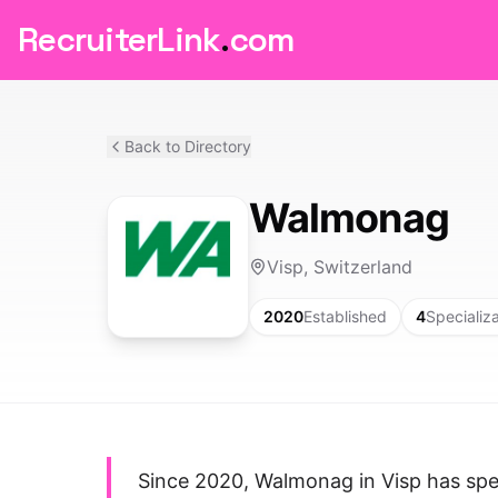
RecruiterLink
.
com
Back to Directory
Walmonag
Visp, Switzerland
2020
Established
4
Specializ
Since 2020, Walmonag in Visp has speci