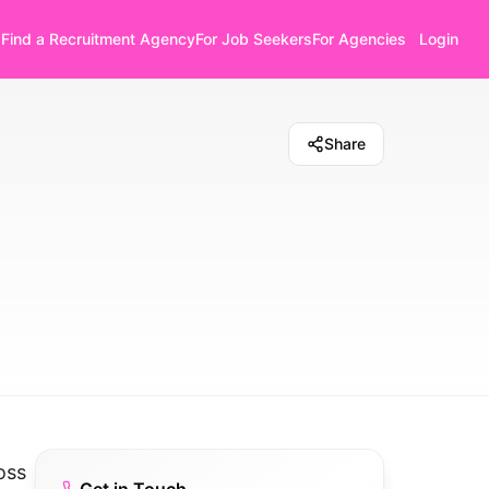
Find a Recruitment Agency
For Job Seekers
For Agencies
Login
Share
oss