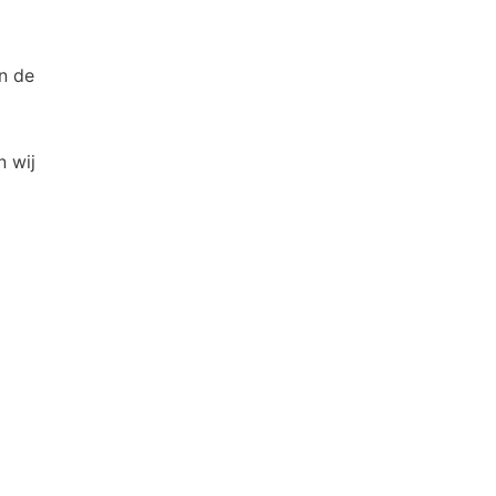
n de
n wij