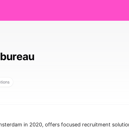
dbureau
ations
msterdam in 2020, offers focused recruitment solutio