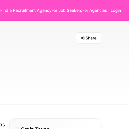
Find a Recruitment Agency
For Job Seekers
For Agencies
Login
Share
ns