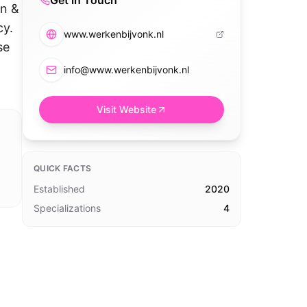
Get in Touch
on &
cy.
www.werkenbijvonk.nl
se
info@www.werkenbijvonk.nl
Visit Website
QUICK FACTS
Established
2020
Specializations
4