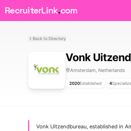
RecruiterLink
.
com
Back to Directory
Vonk Uitzen
Amsterdam, Netherlands
2020
Established
4
Specializ
Vonk Uitzendbureau, established in A