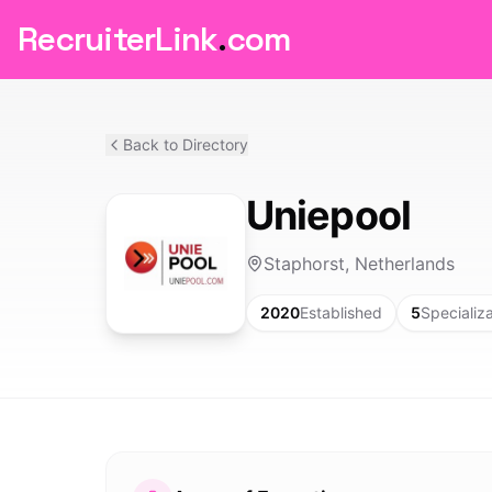
RecruiterLink
.
com
Back to Directory
Uniepool
Staphorst, Netherlands
2020
Established
5
Specializ