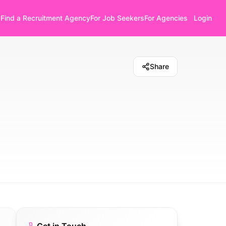
Find a Recruitment Agency
For Job Seekers
For Agencies
Login
Share