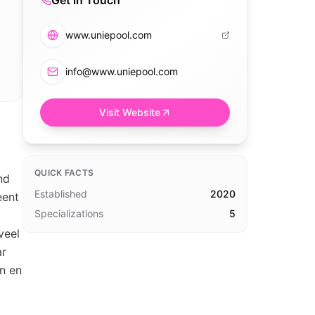
Get in Touch
www.uniepool.com
info@www.uniepool.com
Visit Website
QUICK FACTS
nd
Established
2020
eent
Specializations
5
veel
ar
n en