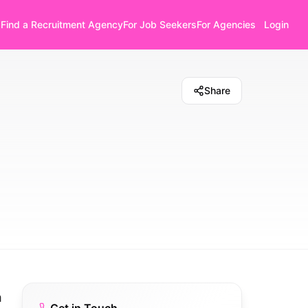
Find a Recruitment Agency
For Job Seekers
For Agencies
Login
Share
m