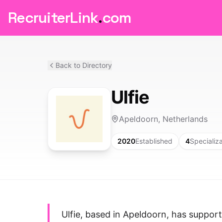
RecruiterLink
.
com
Back to Directory
Ulfie
Apeldoorn, Netherlands
2020
Established
4
Specializ
Ulfie, based in Apeldoorn, has suppo