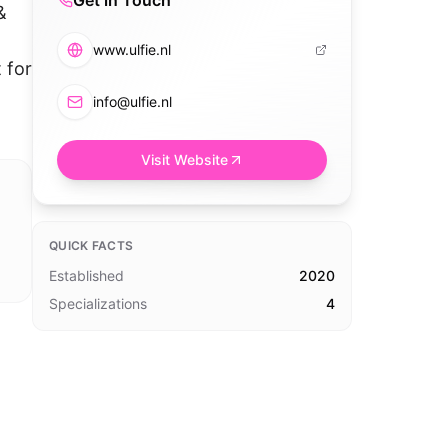
Get in Touch
&
www.ulfie.nl
 for
info@ulfie.nl
Visit Website
QUICK FACTS
Established
2020
Specializations
4