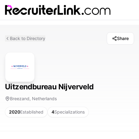
Back to Directory
Share
Uitzendbureau Nijverveld
Breezand, Netherlands
2020
Established
4
Specializations