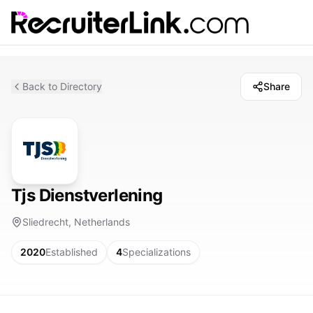
Back to Directory
Share
Tjs Dienstverlening
Sliedrecht, Netherlands
2020
Established
4
Specializations