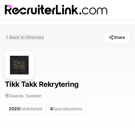
Back to Directory
Share
Tikk Takk Rekrytering
Gaevle, Sweden
2020
Established
4
Specializations