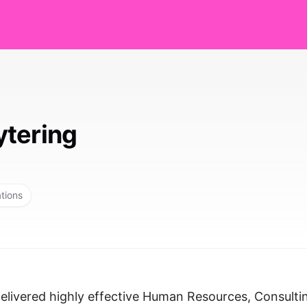
tering
ations
elivered highly effective Human Resources, Consulti