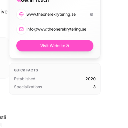
Get in Touch
tive
www.theonerekrytering.se
info@www.theonerekrytering.se
Visit Website
QUICK FACTS
Established
2020
Specializations
3
stå
t