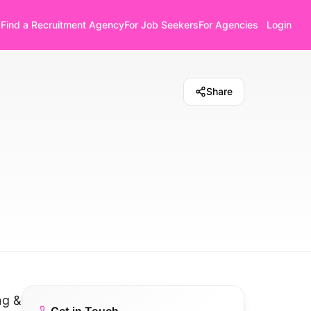
Find a Recruitment Agency
For Job Seekers
For Agencies
Login
Share
ng &