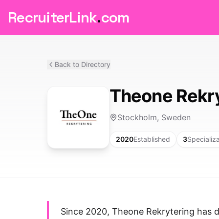
RecruiterLink
.
com
Back to Directory
Theone Rekry
Stockholm, Sweden
2020
Established
3
Specializ
Since 2020, Theone Rekrytering has d