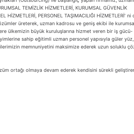
aynakları (Outsourcing) ile başlangıç yapan firmamız, uzman
 KURUMSAL TEMİZLİK HİZMETLERİ, KURUMSAL GÜVENLİK
L HİZMETLERİ, PERSONEL TAŞIMACILIĞI HİZMETLERİ' ni 
özümler üreterek, uzman kadrosu ve geniş ekibi ile kurumsa
re ülkemizin büyük kuruluşlarına hizmet veren bir iş gücü-
yimlerine sahip eğitimli uzman personel yapısıyla güler yüz,
terilerimizin memnuniyetini maksimize ederek uzun soluklu ç
m ortağı olmaya devam ederek kendisini sürekli geliştire