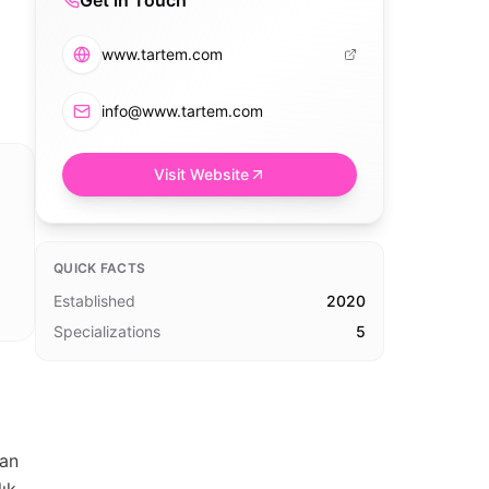
Get in Touch
www.tartem.com
info@www.tartem.com
Visit Website
QUICK FACTS
Established
2020
Specializations
5
dan