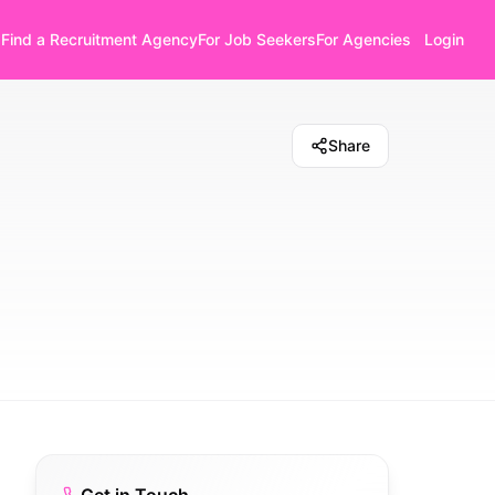
Find a Recruitment Agency
For Job Seekers
For Agencies
Login
Share