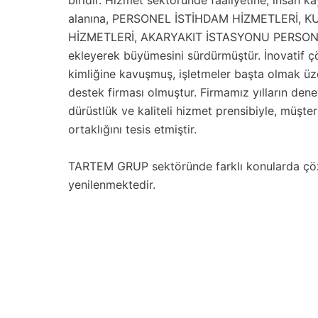
biridir. Hizmet sektöründe faaliyetine, insan k
alanına, PERSONEL İSTİHDAM HİZMETLERİ,
HİZMETLERİ, AKARYAKIT İSTASYONU PERSONE
ekleyerek büyümesini sürdürmüştür. İnovatif ç
kimliğine kavuşmuş, işletmeler başta olmak üze
destek firması olmuştur. Firmamız yılların dene
dürüstlük ve kaliteli hizmet prensibiyle, müş
ortaklığını tesis etmiştir.
TARTEM GRUP sektöründe farklı konularda çözü
yenilenmektedir.