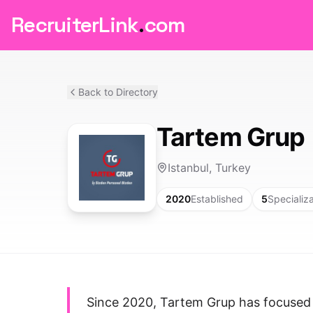
RecruiterLink
.
com
Back to Directory
Tartem Grup
Istanbul, Turkey
2020
Established
5
Specializ
Since 2020, Tartem Grup has focused o