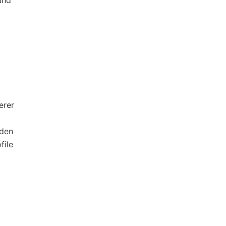
und
erer
iden
file