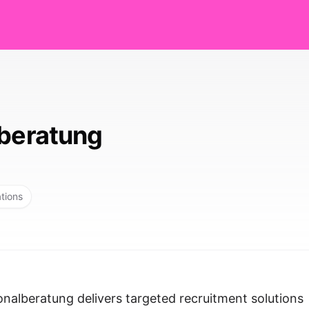
lberatung
ations
onalberatung delivers targeted recruitment solutions