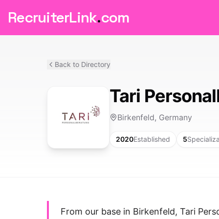
RecruiterLink
.
com
Back to Directory
Tari Persona
Birkenfeld, Germany
2020
Established
5
Specializ
From our base in Birkenfeld, Tari Pers