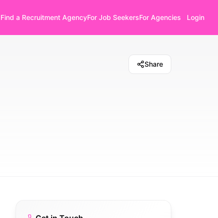
Find a Recruitment Agency
For Job Seekers
For Agencies
Login
Share