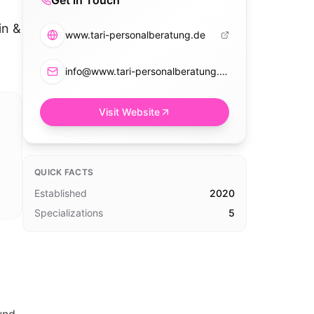
Get in Touch
in &
www.tari-personalberatung.de
info@www.tari-personalberatung.de
Visit Website
QUICK FACTS
Established
2020
Specializations
5