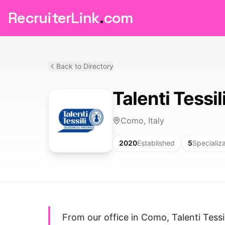
RecruiterLink
.
com
Back to Directory
Talenti Tessil
Como, Italy
2020
Established
5
Specializ
From our office in Como, Talenti Tessi