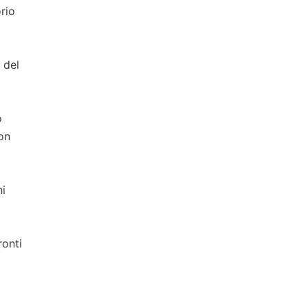
orio
 del
o
on
ni
ronti