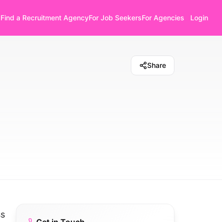
Find a Recruitment Agency
For Job Seekers
For Agencies
Login
Share
ss