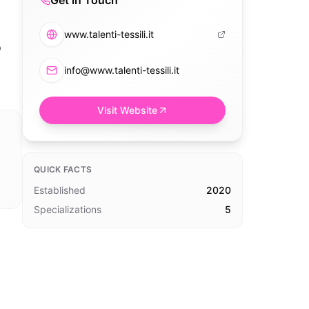
Get in Touch
www.talenti-tessili.it
o
info@www.talenti-tessili.it
Visit Website
QUICK FACTS
Established
2020
Specializations
5