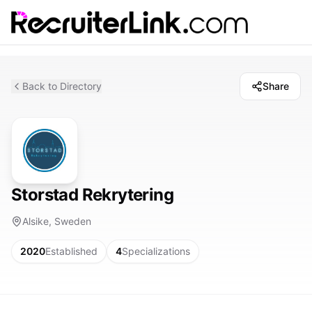
Back to Directory
Share
Storstad Rekrytering
Alsike, Sweden
2020
Established
4
Specializations