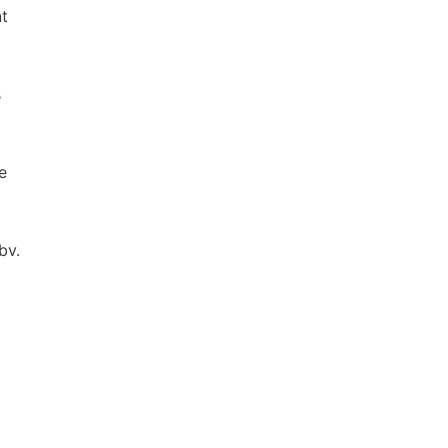
t
s
e
bv.