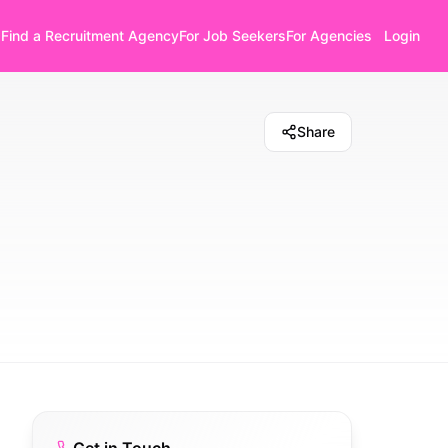
Find a Recruitment Agency
For Job Seekers
For Agencies
Login
Share