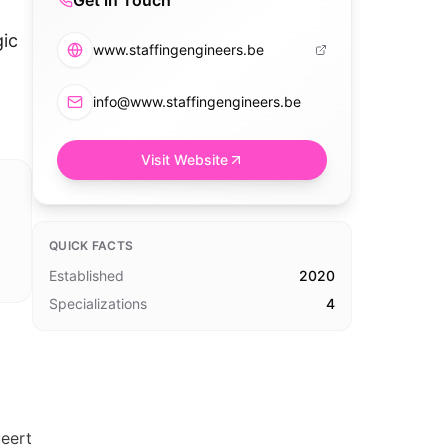
Get in Touch
gic
www.staffingengineers.be
info@www.staffingengineers.be
Visit Website
QUICK FACTS
Established
2020
Specializations
4
ueert