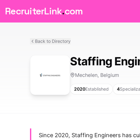
RecruiterLink
.
com
Back to Directory
Staffing Eng
Mechelen, Belgium
2020
Established
4
Specializ
Since 2020, Staffing Engineers has cu