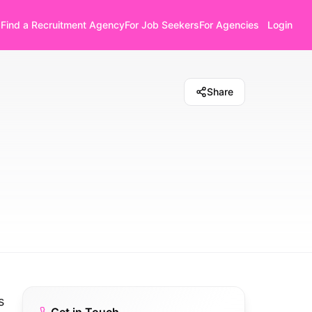
Find a Recruitment Agency
For Job Seekers
For Agencies
Login
Share
s