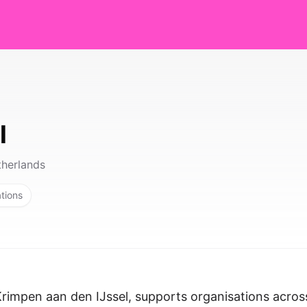
l
therlands
ations
 Krimpen aan den IJssel, supports organisations acros