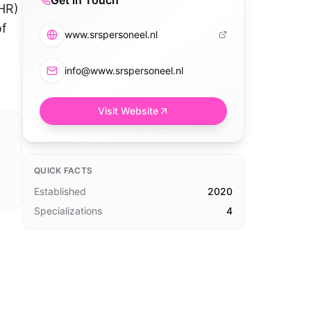
Get in Touch
(HR)
of
www.srspersoneel.nl
info@www.srspersoneel.nl
Visit Website
QUICK FACTS
Established
2020
Specializations
4