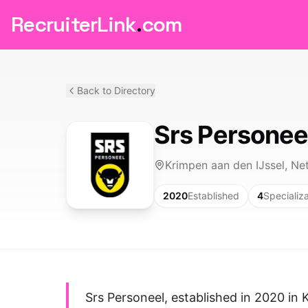
RecruiterLink
.
com
Back to Directory
Srs Personee
Krimpen aan den IJssel, Ne
2020
Established
4
Specializ
Srs Personeel, established in 2020 in