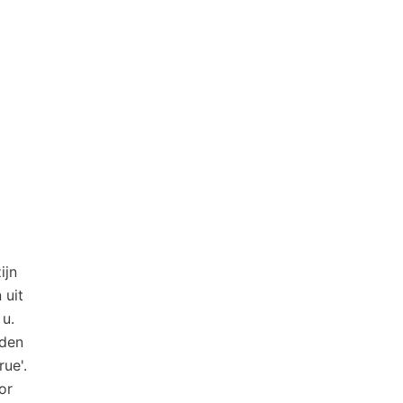
ijn
 uit
 u.
rden
ue'.
or